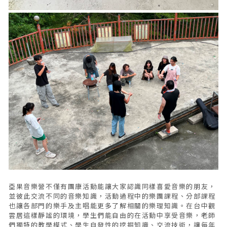
亞果音樂營不僅有團康活動能讓大家認識同樣喜愛音樂的朋友，
並彼此交流不同的音樂知識，活動過程中的樂團課程、分部課程
也讓各部門的樂手及主唱能更多了解相關的樂理知識。在台中觀
雲居這樣靜謐的環境，學生們能自由的在活動中享受音樂，老師
們獨特的教學模式、學生自發性的挖掘知識、交流技術，讓每年