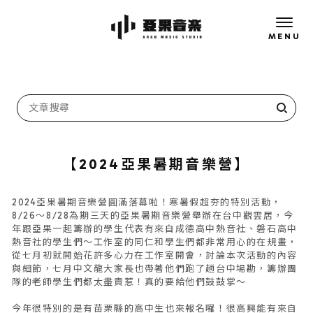
【2024亞果暑期音樂營】
2024亞果暑期音樂營圓滿落幕啦！寒暑假超夯的特別活動，
8/26～8/28為期三天的亞果暑期音樂營舉辦在台中觀雲居，今
年跟亞果一起籌辦的學生代表有來自成德高中熱音社、磐石高中
熱音社的學生們～工作室的同仁和學生們都非常用心的在規畫，
從七月初就開始花許多心力在工作室開會，討論本次活動的內容
與細節，七月中文龍大家長也帶著他們跑了趟台中場勘，籌辦團
隊的老師學生們都太盡責惹！真的要給他們鼓鼓掌～
今年很特別的是有苗栗縣的高中生也來報名囉！很高興能有來自