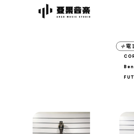
電
CO
Be
FU