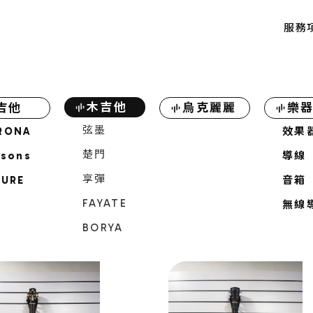
服務
SERV
木吉他
吉他
烏克麗麗
樂
弦墨
RONA
效果
楚門
nsons
導線
享彈
TURE
音箱
FAYATE
無線
BORYA