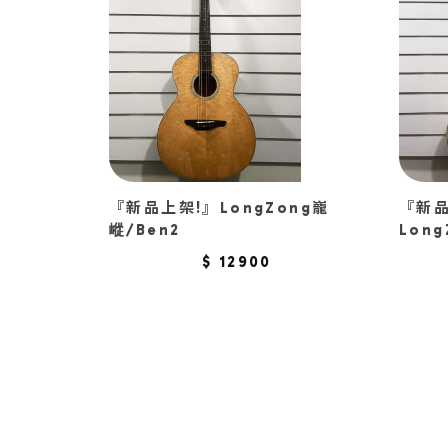
『新品上架!』LongZong巃
『新
嵷/Ben2
Lon
$ 12900